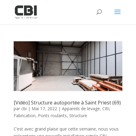
[Vidéo] Structure autoportée à Saint Priest (69)
par
cbi
|
Mai 17, 2022
|
Appareils de levage
,
CBI
,
Fabrication
,
Ponts roulants
,
Structure
C’est avec grand plaisir que cette semaine, nous vous
présentons une nouvelle installation signée CBI –