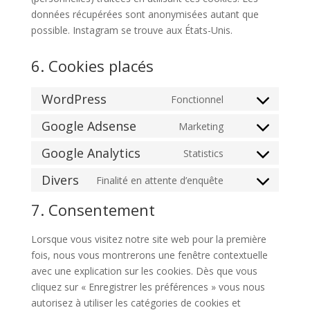
données récupérées sont anonymisées autant que
possible. Instagram se trouve aux États-Unis.
6. Cookies placés
WordPress
Fonctionnel
Consent
to
Google Adsense
Marketing
Consent
service
to
Google Analytics
Statistics
wordpress
Consent
service
to
Divers
Finalité en attente d’enquête
google-
Consent
service
adsense
to
7. Consentement
google-
service
analytics
divers
Lorsque vous visitez notre site web pour la première
fois, nous vous montrerons une fenêtre contextuelle
avec une explication sur les cookies. Dès que vous
cliquez sur « Enregistrer les préférences » vous nous
autorisez à utiliser les catégories de cookies et