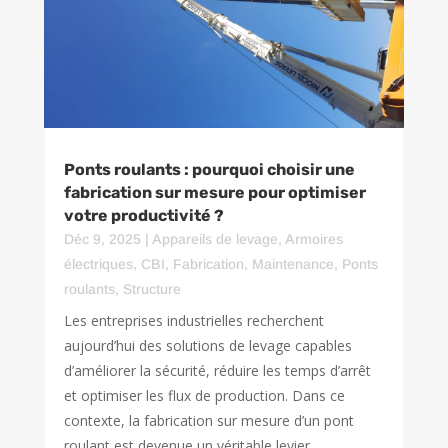
Ponts roulants : pourquoi choisir une
fabrication sur mesure pour optimiser
votre productivité ?
Déc 9, 2025
|
Appareils de levage
,
Armoires
électriques
,
CBI
,
Fabrication
,
Maintenance
,
Ponts
roulants
,
Structure
Les entreprises industrielles recherchent
aujourd’hui des solutions de levage capables
d’améliorer la sécurité, réduire les temps d’arrêt
et optimiser les flux de production. Dans ce
contexte, la fabrication sur mesure d’un pont
roulant est devenue un véritable levier...