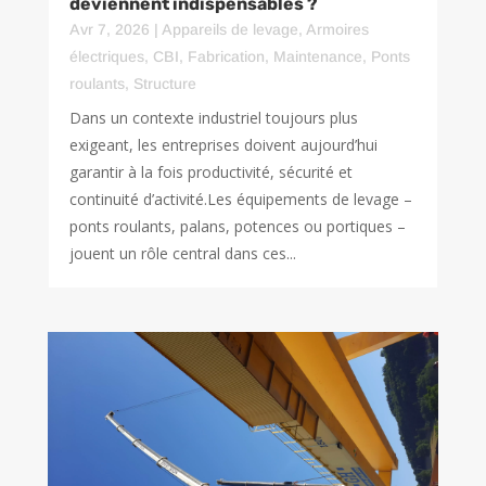
deviennent indispensables ?
Avr 7, 2026
|
Appareils de levage
,
Armoires
électriques
,
CBI
,
Fabrication
,
Maintenance
,
Ponts
roulants
,
Structure
Dans un contexte industriel toujours plus
exigeant, les entreprises doivent aujourd’hui
garantir à la fois productivité, sécurité et
continuité d’activité.Les équipements de levage –
ponts roulants, palans, potences ou portiques –
jouent un rôle central dans ces...