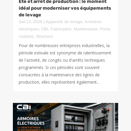
Été et arrêt de production : le moment
idéal pour moderniser vos équipements
de levage
Juil 13, 2026
|
Appareils de levage
,
Armoires
électriques
,
CBI
,
Fabrication
,
Maintenance
,
Ponts
roulants
,
Structure
Pour de nombreuses entreprises industrielles, la
période estivale est synonyme de ralentissement
de l'activité, de congés ou d'arrêts techniques
programmés. Si ces périodes sont souvent
consacrées à la maintenance des lignes de
production, elles représentent également...