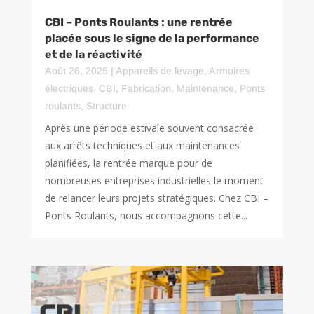
CBI – Ponts Roulants : une rentrée
placée sous le signe de la performance
et de la réactivité
Août 26, 2025
|
Appareils de levage
,
Armoires
électriques
,
CBI
,
Fabrication
,
Maintenance
,
Ponts
roulants
,
Structure
Après une période estivale souvent consacrée
aux arrêts techniques et aux maintenances
planifiées, la rentrée marque pour de
nombreuses entreprises industrielles le moment
de relancer leurs projets stratégiques. Chez CBI –
Ponts Roulants, nous accompagnons cette...