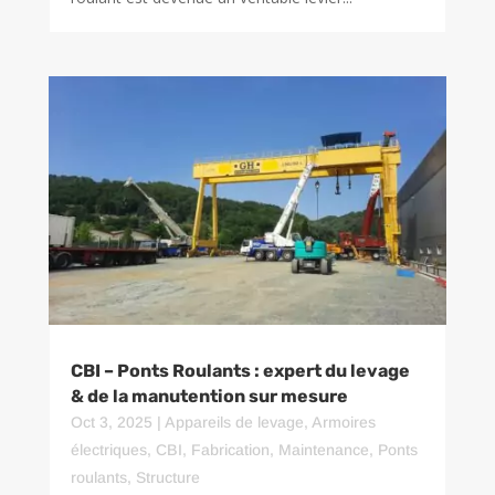
CBI – Ponts Roulants : expert du levage
& de la manutention sur mesure
Oct 3, 2025
|
Appareils de levage
,
Armoires
électriques
,
CBI
,
Fabrication
,
Maintenance
,
Ponts
roulants
,
Structure