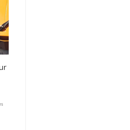
ur
es