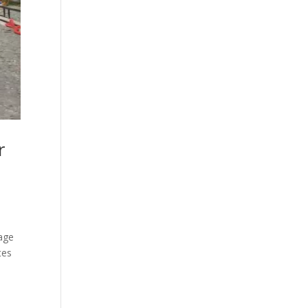
r
vage
tes