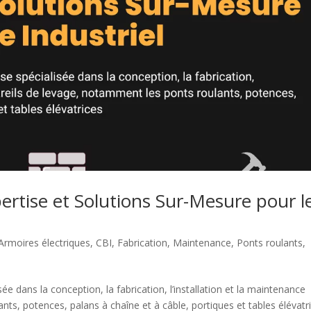
ertise et Solutions Sur-Mesure pour l
Armoires électriques
,
CBI
,
Fabrication
,
Maintenance
,
Ponts roulants
,
ée dans la conception, la fabrication, l’installation et la maintenance
ts, potences, palans à chaîne et à câble, portiques et tables élévatri