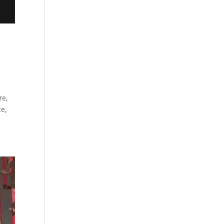
re,
te,