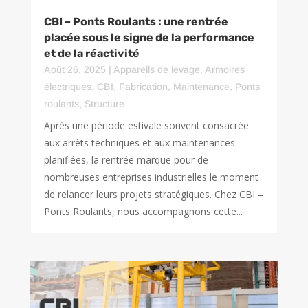
CBI – Ponts Roulants : une rentrée
placée sous le signe de la performance
et de la réactivité
Août 26, 2025
|
Appareils de levage
,
Armoires
électriques
,
CBI
,
Fabrication
,
Maintenance
,
Ponts
roulants
,
Structure
Après une période estivale souvent consacrée
aux arrêts techniques et aux maintenances
planifiées, la rentrée marque pour de
nombreuses entreprises industrielles le moment
de relancer leurs projets stratégiques. Chez CBI –
Ponts Roulants, nous accompagnons cette...