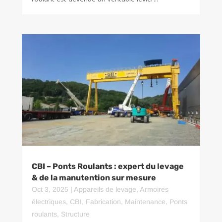
CBI – Ponts Roulants : expert du levage
& de la manutention sur mesure
Oct 3, 2025
|
Appareils de levage
,
Armoires
électriques
,
CBI
,
Fabrication
,
Maintenance
,
Ponts
roulants
,
Structure