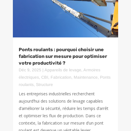
Ponts roulants : pourquoi choisir une
fabrication sur mesure pour optimiser
votre productivité ?
Déc 9, 2025
|
Appareils de levage
,
Armoires
électriques
,
CBI
,
Fabrication
,
Maintenance
,
Ponts
roulants
,
Structure
Les entreprises industrielles recherchent
aujourd’hui des solutions de levage capables
d’améliorer la sécurité, réduire les temps d’arrêt
et optimiser les flux de production. Dans ce
contexte, la fabrication sur mesure d’un pont
roulant est devenue un véritable levier...