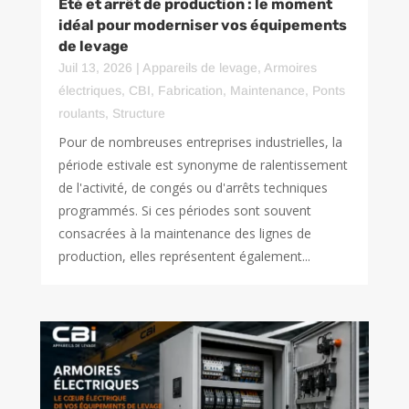
Été et arrêt de production : le moment
idéal pour moderniser vos équipements
de levage
Juil 13, 2026
|
Appareils de levage
,
Armoires
électriques
,
CBI
,
Fabrication
,
Maintenance
,
Ponts
roulants
,
Structure
Pour de nombreuses entreprises industrielles, la
période estivale est synonyme de ralentissement
de l'activité, de congés ou d'arrêts techniques
programmés. Si ces périodes sont souvent
consacrées à la maintenance des lignes de
production, elles représentent également...