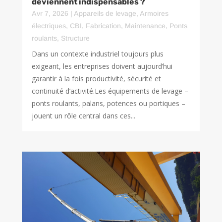
deviennent indispensables ?
Avr 7, 2026
|
Appareils de levage
,
Armoires
électriques
,
CBI
,
Fabrication
,
Maintenance
,
Ponts
roulants
,
Structure
Dans un contexte industriel toujours plus
exigeant, les entreprises doivent aujourd’hui
garantir à la fois productivité, sécurité et
continuité d’activité.Les équipements de levage –
ponts roulants, palans, potences ou portiques –
jouent un rôle central dans ces...